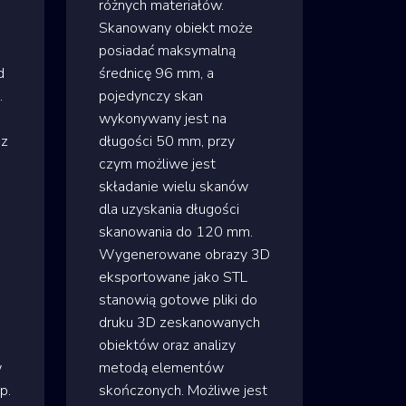
różnych materiałów.
Skanowany obiekt może
posiadać maksymalną
d
średnicę 96 mm, a
.
pojedynczy skan
wykonywany jest na
az
długości 50 mm, przy
czym możliwe jest
składanie wielu skanów
dla uzyskania długości
skanowania do 120 mm.
Wygenerowane obrazy 3D
eksportowane jako STL
stanowią gotowe pliki do
druku 3D zeskanowanych
obiektów oraz analizy
w
metodą elementów
p.
skończonych. Możliwe jest