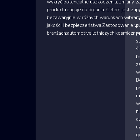
wykryć potencjalne uszkodzenia, zmiany w
z
produkt reaguje na drgania. Celem jest zap
s
bezawaryjnie w różnych warunkach wibracy
r
jakości i bezpieczeństwa.Zastosowanie w
p
branżach:automotive,lotniczych,kosmiczn
m
s
ś
b
z
w
B
p
m
w
n
a
u
g