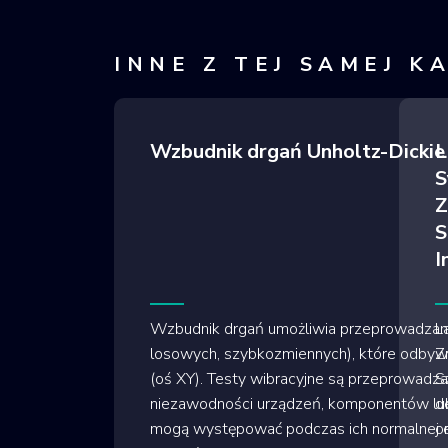
INNE Z TEJ SAMEJ K
Wzbudnik drgań Unholtz-Dick
L
S
Z
S
I
Wzbudnik drgań umożliwia przeprowadzanie
L
losowych, szybkozmiennych), które odbywaj
Z
(oś XY). Testy wibracyjne są przeprowadza
Sz
niezawodności urządzeń, komponentów lub 
d
mogą występować podczas ich normalnej ek
o