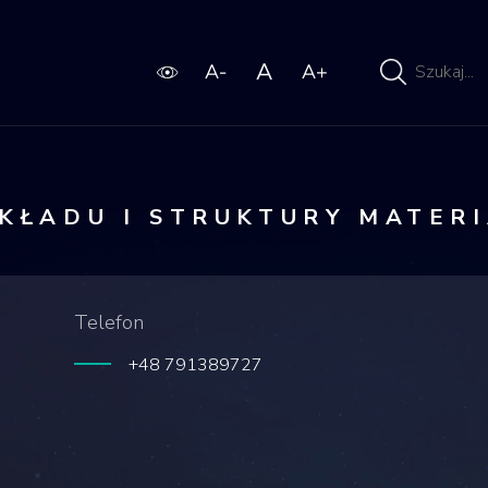
Wpisz
wyszukiwaną
frazę
KŁADU I STRUKTURY MATER
Telefon
+48 791389727