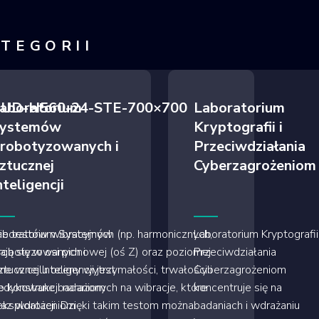
ATEGORII
ie UD-H560-24-STE-700×700
aboratorium
Laboratorium
ystemów
Kryptografii i
robotyzowanych i
Przeciwdziałania
ztucznej
Cyberzagrożeniom
nteligencji
 testów wibracyjnych (np. harmonicznych,
aboratorium Systemów
Laboratorium Kryptografii 
ą się w osi pionowej (oś Z) oraz poziomej
robotyzowanych i
Przeciwdziałania
ne w celu oceny wytrzymałości, trwałości i
tucznej Inteligencji jest
Cyberzagrożeniom
konstrukcji narażonych na wibracje, które
edykowane badaniom
koncentruje się na
sploatacji. Dzięki takim testom można
raz wdrożeniom
badaniach i wdrażaniu