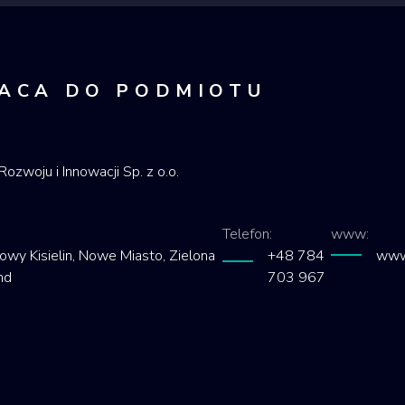
ACA DO PODMIOTU
ozwoju i Innowacji Sp. z o.o.
Telefon:
www:
wy Kisielin, Nowe Miasto, Zielona
+48 784
www
nd
703 967