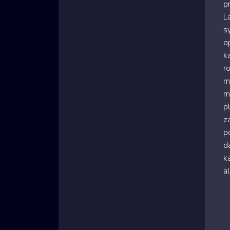
p
L
s
o
k
r
m
m
p
z
p
d
ka
a