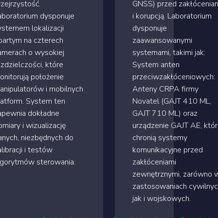
rzejrzystość.
GNSS) przed zakłócenia
aboratorium dysponuje
i korupcją. Laboratorium
ystemem lokalizacji
dysponuje
partym na czterech
zaawansowanymi
amerach o wysokiej
systemami, takimi jak:
ozdzielczości, które
System anten
onitorują położenie
przeciwzakłóceniowych:
anipulatorów i mobilnych
Anteny CRPA firmy
latform. System ten
Novatel (GAJT 410 ML,
apewnia dokładne
GAJT 710 ML) oraz
omiary i wizualizację
urządzenie GAJT AE, któ
anych, niezbędnych do
chronią systemy
libracji i testów
komunikacyjne przed
lgorytmów sterowania.
zakłóceniami
zewnętrznymi, zarówno 
zastosowaniach cywilnyc
jak i wojskowych.