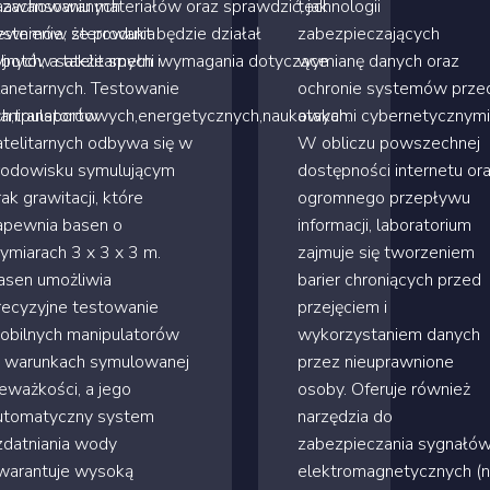
 zachowaniu materiałów oraz sprawdzić, jak
aawansowanych
technologii
ewnienie, że produkt będzie działał
ystemów sterowania
zabezpieczających
jnych, a także spełni wymagania dotyczące
obotów satelitarnych i
wymianę danych oraz
lanetarnych. Testowanie
ochronie systemów prze
ych,transportowych,energetycznych,naukowych.
anipulatorów
atakami cybernetycznymi
atelitarnych odbywa się w
W obliczu powszechnej
rodowisku symulującym
dostępności internetu or
rak grawitacji, które
ogromnego przepływu
apewnia basen o
informacji, laboratorium
ymiarach 3 x 3 x 3 m.
zajmuje się tworzeniem
asen umożliwia
barier chroniących przed
recyzyjne testowanie
przejęciem i
obilnych manipulatorów
wykorzystaniem danych
 warunkach symulowanej
przez nieuprawnione
ieważkości, a jego
osoby. Oferuje również
utomatyczny system
narzędzia do
zdatniania wody
zabezpieczania sygnałó
warantuje wysoką
elektromagnetycznych (n