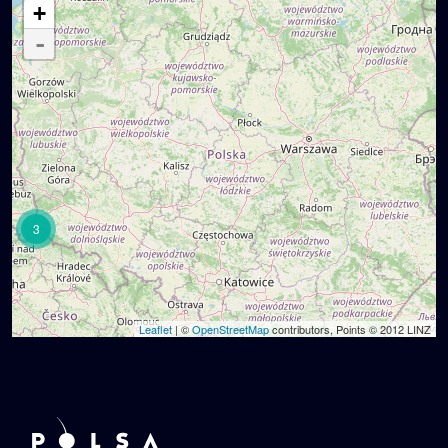
+
-
3
Leaflet
| ©
OpenStreetMap
contributors, Points © 2012 LINZ