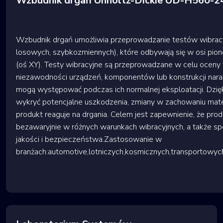
Wzbudnik drgań Unholtz-Dickie UD-H560-
Wzbudnik drgań umożliwia przeprowadzanie testów wibracy
losowych, szybkozmiennych), które odbywają się w osi pion
(oś XY). Testy wibracyjne są przeprowadzane w celu oceny 
niezawodności urządzeń, komponentów lub konstrukcji naraż
mogą występować podczas ich normalnej eksploatacji. Dzię
wykryć potencjalne uszkodzenia, zmiany w zachowaniu mater
produkt reaguje na drgania. Celem jest zapewnienie, że prod
bezawaryjnie w różnych warunkach wibracyjnych, a także s
jakości i bezpieczeństwa.Zastosowanie w
branżach:automotive,lotniczych,kosmicznych,transportowy