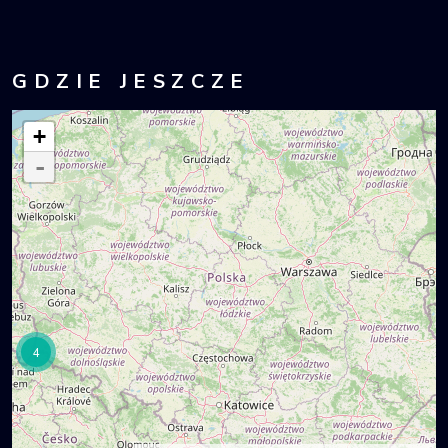
GDZIE JESZCZE
+
-
4