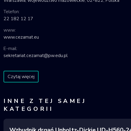
Warszawa, województwo mazowieckie, 02-822, Polska
Telefon:
22 182 12 17
www:
www.cezamat.eu
E-mail:
sekretariat.cezamat@pw.edu.pl
Czytaj więcej
INNE Z TEJ SAMEJ
KATEGORII
Wzbudnik drgań Unholtz-Dickie UD-H560-