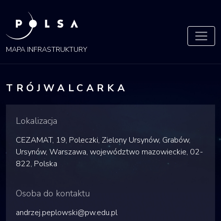
POLSA
MAPA
MAPA INFRASTRUKTURY
TRÓJWALCARKA
Lokalizacja
CEZAMAT, 19, Poleczki, Zielony Ursynów, Grabów,
Ursynów, Warszawa, województwo mazowieckie, 02-
822, Polska
Osoba do kontaktu
andrzej.peplowski@pw.edu.pl