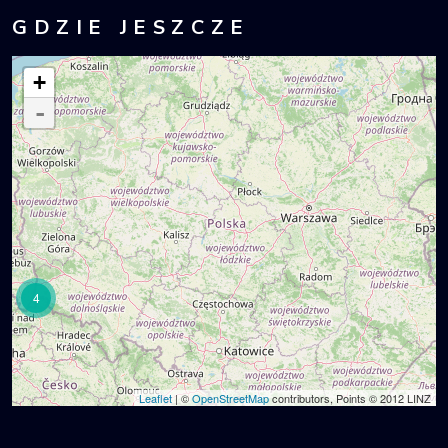
GDZIE JESZCZE
+
-
4
Leaflet
| ©
OpenStreetMap
contributors, Points © 2012 LINZ