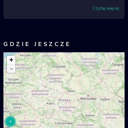
Czytaj więcej
GDZIE JESZCZE
+
-
4