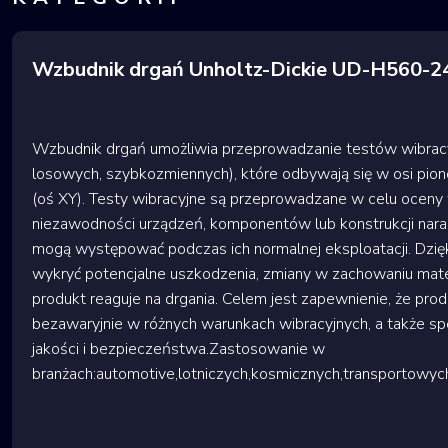
Wzbudnik drgań Unholtz-Dickie UD-H560-
Wzbudnik drgań umożliwia przeprowadzanie testów wibracy
losowych, szybkozmiennych), które odbywają się w osi pion
(oś XY). Testy wibracyjne są przeprowadzane w celu oceny 
niezawodności urządzeń, komponentów lub konstrukcji naraż
mogą występować podczas ich normalnej eksploatacji. Dzię
wykryć potencjalne uszkodzenia, zmiany w zachowaniu mater
produkt reaguje na drgania. Celem jest zapewnienie, że prod
bezawaryjnie w różnych warunkach wibracyjnych, a także s
jakości i bezpieczeństwa.Zastosowanie w
branżach:automotive,lotniczych,kosmicznych,transportowy