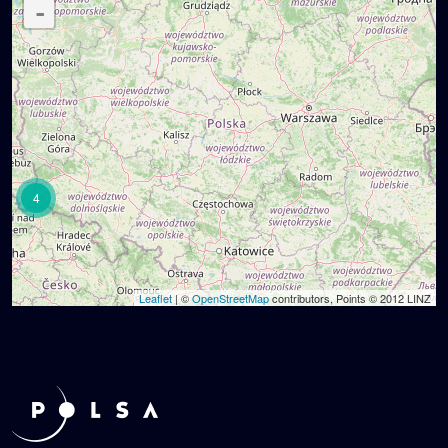
-
4
Leaflet
| ©
OpenStreetMap
contributors, Points © 2012 LINZ