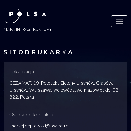
POLSA
MAPA
MAPA INFRASTRUKTURY
SITODRUKARKA
Lokalizacja
CEZAMAT, 19, Poleczki, Zielony Ursynów, Grabów,
Ursynów, Warszawa, województwo mazowieckie, 02-
822, Polska
Osoba do kontaktu
andrzej.peplowski@pw.edu.pl