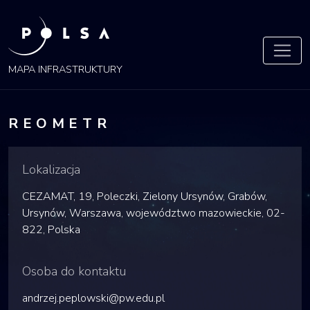
POLSA
MAPA
MAPA INFRASTRUKTURY
REOMETR
Lokalizacja
CEZAMAT, 19, Poleczki, Zielony Ursynów, Grabów,
Ursynów, Warszawa, województwo mazowieckie, 02-
822, Polska
Osoba do kontaktu
andrzej.peplowski@pw.edu.pl