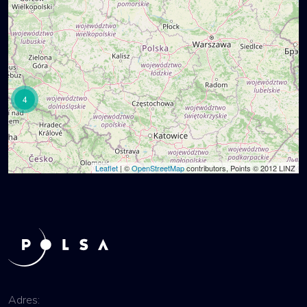
4
Leaflet
| ©
OpenStreetMap
contributors, Points © 2012 LINZ
Adres: