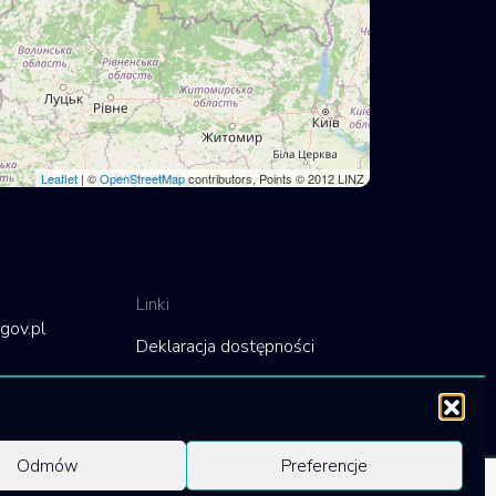
Leaflet
| ©
OpenStreetMap
contributors, Points © 2012 LINZ
Linki
gov.pl
Deklaracja dostępności
Polityka cookies
Odmów
Preferencje