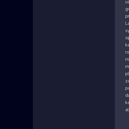
u
g
p
L
s
o
k
r
m
m
p
z
p
d
ka
a