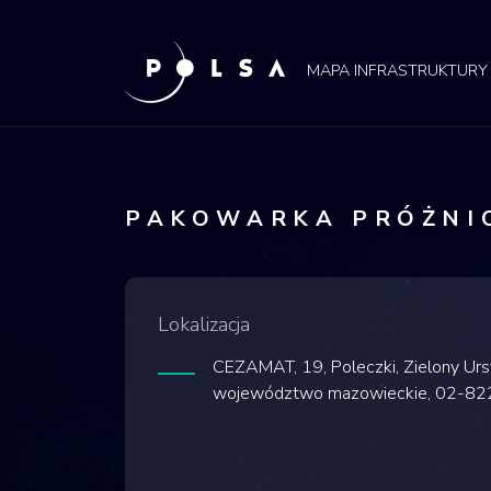
POLSA
MAPA
MAPA INFRASTRUKTURY
PAKOWARKA PRÓŻNI
Lokalizacja
CEZAMAT, 19, Poleczki, Zielony Ur
województwo mazowieckie, 02-822