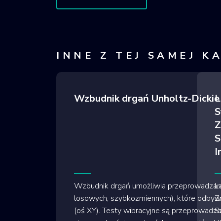
INNE Z TEJ SAMEJ K
Wzbudnik drgań Unholtz-Dick
L
S
Z
S
I
Wzbudnik drgań umożliwia przeprowadzanie
L
losowych, szybkozmiennych), które odbywaj
Z
(oś XY). Testy wibracyjne są przeprowadza
Sz