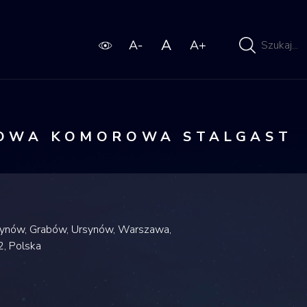
Wpisz
wyszukiwaną
frazę
OWA KOMOROWA STALGAST
synów, Grabów, Ursynów, Warszawa,
, Polska