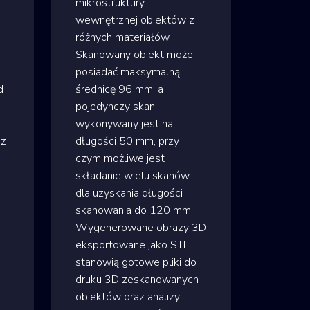
mikrostruktury
wewnętrznej obiektów z
różnych materiałów.
Skanowany obiekt może
posiadać maksymalną
d
średnicę 96 mm, a
.
pojedynczy skan
wykonywany jest na
az
długości 50 mm, przy
czym możliwe jest
składanie wielu skanów
dla uzyskania długości
skanowania do 120 mm.
Wygenerowane obrazy 3D
eksportowane jako STL
stanowią gotowe pliki do
druku 3D zeskanowanych
obiektów oraz analizy