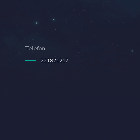
Telefon
221821217