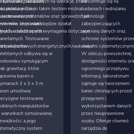
konstrukcji narażonych na wibracje, które
edykowane badaniom
koncentruje się na
sploatacji. Dzięki takim testom można
raz wdrożeniom
badaniach i wdrażaniu
 zachowaniu materiałów oraz sprawdzić, jak
aawansowanych
technologii
ewnienie, że produkt będzie działał
ystemów sterowania
zabezpieczających
jnych, a także spełni wymagania dotyczące
obotów satelitarnych i
wymianę danych oraz
lanetarnych. Testowanie
ochronie systemów prze
ych,transportowych,energetycznych,naukowych.
anipulatorów
atakami cybernetycznymi
atelitarnych odbywa się w
W obliczu powszechnej
rodowisku symulującym
dostępności internetu or
rak grawitacji, które
ogromnego przepływu
apewnia basen o
informacji, laboratorium
ymiarach 3 x 3 x 3 m.
zajmuje się tworzeniem
asen umożliwia
barier chroniących przed
recyzyjne testowanie
przejęciem i
obilnych manipulatorów
wykorzystaniem danych
 warunkach symulowanej
przez nieuprawnione
ieważkości, a jego
osoby. Oferuje również
utomatyczny system
narzędzia do