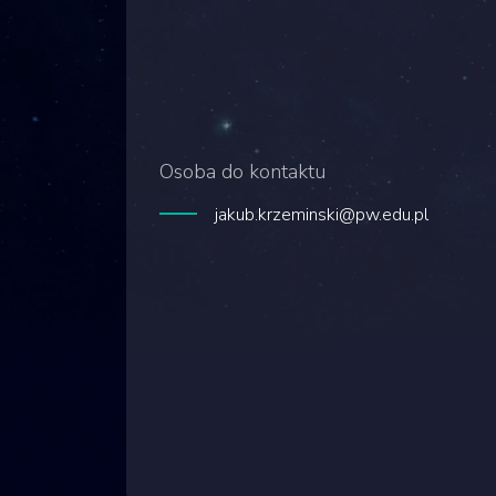
Osoba do kontaktu
jakub.krzeminski@pw.edu.pl