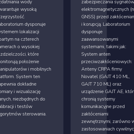
zdatniania wody
zabezpieczania sygnałó
warantuje wysoką
elektromagnetycznych (n
rzejrzystość.
GNSS) przed zakłócenia
aboratorium dysponuje
i korupcją. Laboratorium
ystemem lokalizacji
dysponuje
partym na czterech
zaawansowanymi
amerach o wysokiej
systemami, takimi jak:
ozdzielczości, które
System anten
onitorują położenie
przeciwzakłóceniowych:
anipulatorów i mobilnych
Anteny CRPA firmy
latform. System ten
Novatel (GAJT 410 ML,
apewnia dokładne
GAJT 710 ML) oraz
omiary i wizualizację
urządzenie GAJT AE, któ
anych, niezbędnych do
chronią systemy
libracji i testów
komunikacyjne przed
lgorytmów sterowania.
zakłóceniami
zewnętrznymi, zarówno 
zastosowaniach cywilnyc