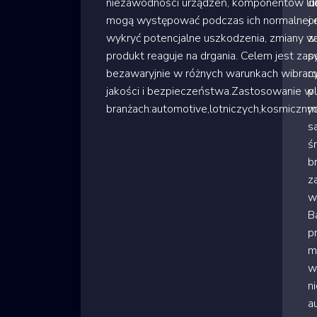
niezawodności urządzeń, komponentów lub 
d
mogą występować podczas ich normalnej ek
o
wykryć potencjalne uszkodzenia, zmiany w
z
produkt reaguje na drgania. Celem jest zap
s
bezawaryjnie w różnych warunkach wibracy
r
jakości i bezpieczeństwa.Zastosowanie w
p
branżach:automotive,lotniczych,kosmiczn
m
s
ś
b
z
w
B
p
m
w
n
a