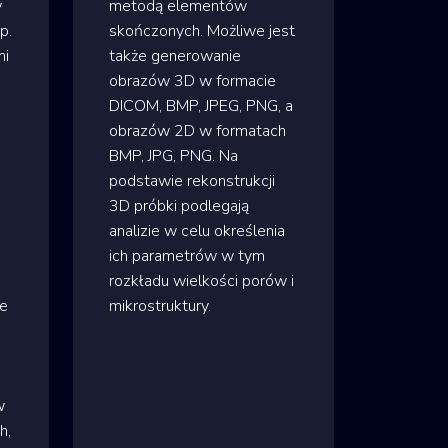
w
metodą elementów
p.
skończonych. Możliwe jest
mi
także generowanie
obrazów 3D w formacie
DICOM, BMP, JPEG, PNG, a
obrazów 2D w formatach
BMP, JPG, PNG. Na
podstawie rekonstrukcji
3D próbki podlegają
analizie w celu określenia
ich parametrów w tym
rozkładu wielkości porów i
re
mikrostruktury.
w
h,