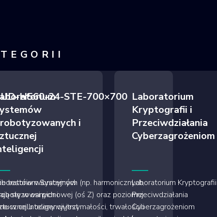
ATEGORII
ie UD-H560-24-STE-700×700
aboratorium
Laboratorium
ystemów
Kryptografii i
robotyzowanych i
Przeciwdziałania
ztucznej
Cyberzagrożeniom
nteligencji
 testów wibracyjnych (np. harmonicznych,
aboratorium Systemów
Laboratorium Kryptografii 
ą się w osi pionowej (oś Z) oraz poziomej
robotyzowanych i
Przeciwdziałania
ne w celu oceny wytrzymałości, trwałości i
tucznej Inteligencji jest
Cyberzagrożeniom