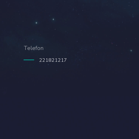
Telefon
221821217