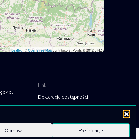
Leaflet
| ©
OpenStreetMap
contributors, Points © 2012 LINZ
Linki
gov.pl
Deklaracja dostępności
Polityka cookies
Odmów
Preferencje