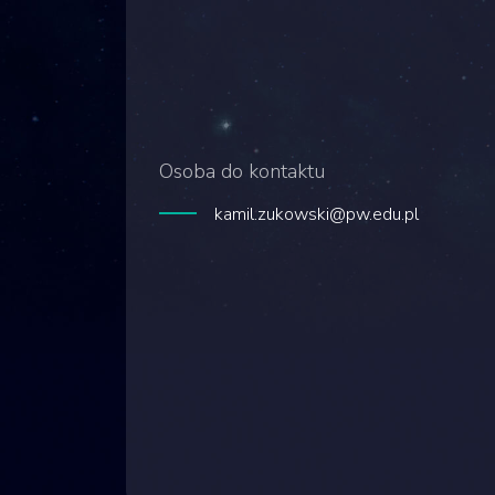
Osoba do kontaktu
kamil.zukowski@pw.edu.pl