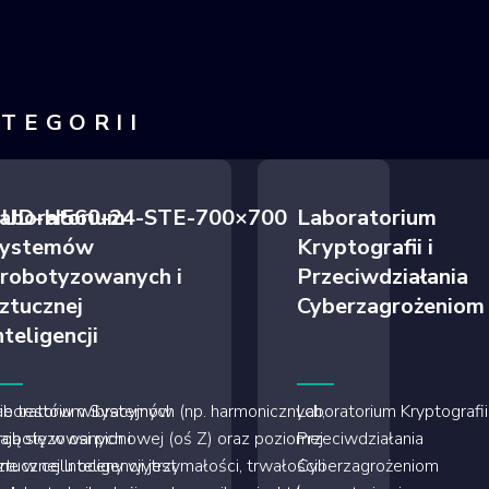
ATEGORII
ie UD-H560-24-STE-700×700
aboratorium
Laboratorium
ystemów
Kryptografii i
robotyzowanych i
Przeciwdziałania
ztucznej
Cyberzagrożeniom
nteligencji
 testów wibracyjnych (np. harmonicznych,
aboratorium Systemów
Laboratorium Kryptografii 
ą się w osi pionowej (oś Z) oraz poziomej
robotyzowanych i
Przeciwdziałania
ne w celu oceny wytrzymałości, trwałości i
tucznej Inteligencji jest
Cyberzagrożeniom