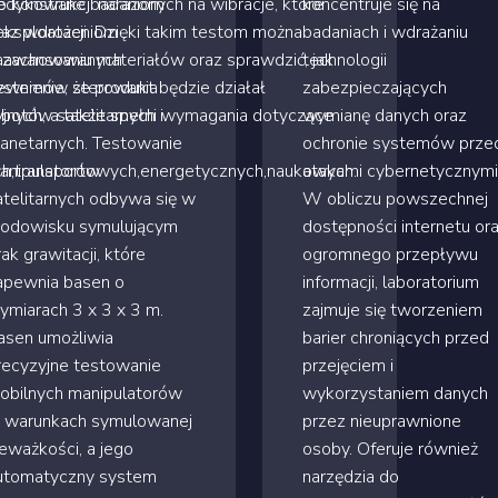
konstrukcji narażonych na wibracje, które
edykowane badaniom
koncentruje się na
sploatacji. Dzięki takim testom można
raz wdrożeniom
badaniach i wdrażaniu
 zachowaniu materiałów oraz sprawdzić, jak
aawansowanych
technologii
ewnienie, że produkt będzie działał
ystemów sterowania
zabezpieczających
jnych, a także spełni wymagania dotyczące
obotów satelitarnych i
wymianę danych oraz
lanetarnych. Testowanie
ochronie systemów prze
ych,transportowych,energetycznych,naukowych.
anipulatorów
atakami cybernetycznymi
atelitarnych odbywa się w
W obliczu powszechnej
rodowisku symulującym
dostępności internetu or
rak grawitacji, które
ogromnego przepływu
apewnia basen o
informacji, laboratorium
ymiarach 3 x 3 x 3 m.
zajmuje się tworzeniem
asen umożliwia
barier chroniących przed
recyzyjne testowanie
przejęciem i
obilnych manipulatorów
wykorzystaniem danych
 warunkach symulowanej
przez nieuprawnione
ieważkości, a jego
osoby. Oferuje również
utomatyczny system
narzędzia do