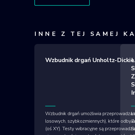
INNE Z TEJ SAMEJ K
Wzbudnik drgań Unholtz-Dick
L
S
Z
S
I
Wzbudnik drgań umożliwia przeprowadzanie
L
losowych, szybkozmiennych), które odbywaj
Z
(oś XY). Testy wibracyjne są przeprowadza
Sz