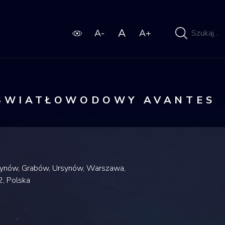
Wpisz
wyszukiwaną
frazę
 ŚWIATŁOWODOWY AVANTES
synów, Grabów, Ursynów, Warszawa,
, Polska