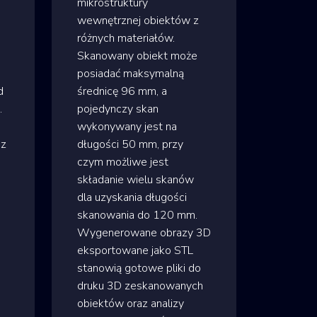
mikrostruktury
wewnętrznej obiektów z
różnych materiałów.
Skanowany obiekt może
posiadać maksymalną
d
średnicę 96 mm, a
.
pojedynczy skan
wykonywany jest na
az
długości 50 mm, przy
czym możliwe jest
składanie wielu skanów
dla uzyskania długości
skanowania do 120 mm.
Wygenerowane obrazy 3D
eksportowane jako STL
stanowią gotowe pliki do
druku 3D zeskanowanych
obiektów oraz analizy