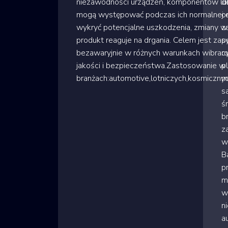
niezawodności urządzeń, komponentów lub 
d
mogą występować podczas ich normalnej ek
o
wykryć potencjalne uszkodzenia, zmiany w
z
produkt reaguje na drgania. Celem jest zap
s
bezawaryjnie w różnych warunkach wibracy
r
jakości i bezpieczeństwa.Zastosowanie w
p
branżach:automotive,lotniczych,kosmiczn
m
s
ś
b
z
w
B
p
m
w
n
a