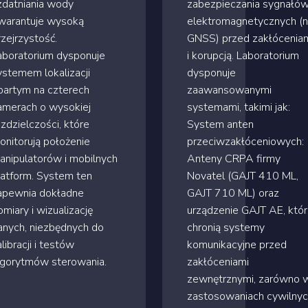
zdatniania wody
zabezpieczania sygnałó
warantuje wysoką
elektromagnetycznych (n
rzejrzystość.
GNSS) przed zakłócenia
aboratorium dysponuje
i korupcją. Laboratorium
ystemem lokalizacji
dysponuje
partym na czterech
zaawansowanymi
amerach o wysokiej
systemami, takimi jak:
ozdzielczości, które
System anten
onitorują położenie
przeciwzakłóceniowych:
anipulatorów i mobilnych
Anteny CRPA firmy
latform. System ten
Novatel (GAJT 410 ML,
apewnia dokładne
GAJT 710 ML) oraz
omiary i wizualizację
urządzenie GAJT AE, któ
anych, niezbędnych do
chronią systemy
libracji i testów
komunikacyjne przed
lgorytmów sterowania.
zakłóceniami
zewnętrznymi, zarówno 
zastosowaniach cywilnyc