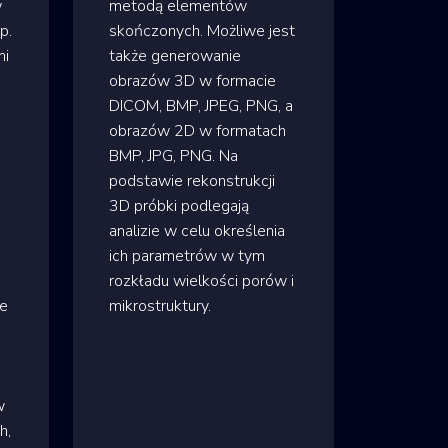
w
metodą elementów
p.
skończonych. Możliwe jest
mi
także generowanie
obrazów 3D w formacie
DICOM, BMP, JPEG, PNG, a
obrazów 2D w formatach
BMP, JPG, PNG. Na
podstawie rekonstrukcji
3D próbki podlegają
analizie w celu określenia
ich parametrów w tym
rozkładu wielkości porów i
re
mikrostruktury.
w
h,