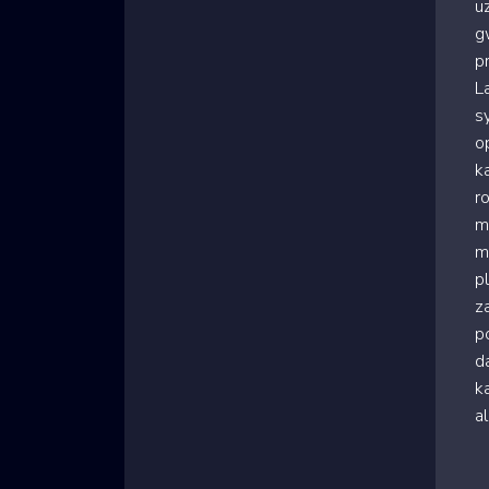
u
g
p
L
s
o
k
r
m
m
p
z
p
d
ka
a