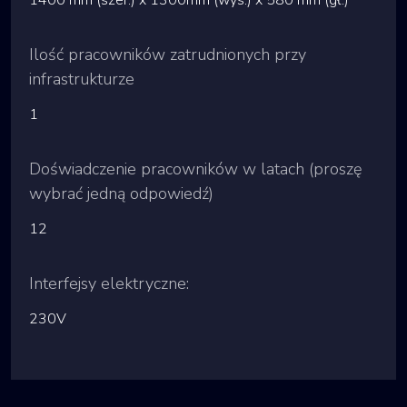
1400 mm (szer.) x 1300mm (wys.) x 580 mm (gł.)
Ilość pracowników zatrudnionych przy
infrastrukturze
1
Doświadczenie pracowników w latach (proszę
wybrać jedną odpowiedź)
12
Interfejsy elektryczne:
230V