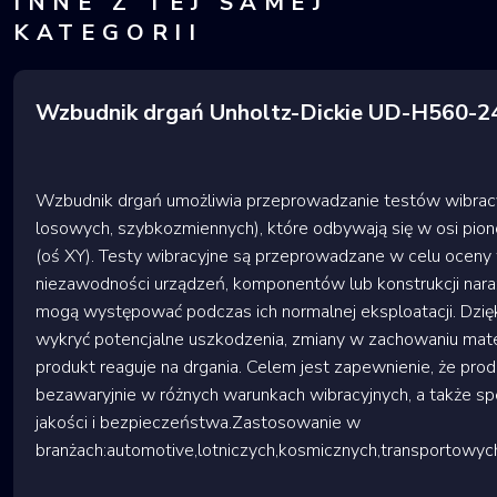
INNE Z TEJ SAMEJ
KATEGORII
Wzbudnik drgań Unholtz-Dickie UD-H560-
Wzbudnik drgań umożliwia przeprowadzanie testów wibracy
losowych, szybkozmiennych), które odbywają się w osi pion
(oś XY). Testy wibracyjne są przeprowadzane w celu oceny 
niezawodności urządzeń, komponentów lub konstrukcji naraż
mogą występować podczas ich normalnej eksploatacji. Dzię
wykryć potencjalne uszkodzenia, zmiany w zachowaniu mater
produkt reaguje na drgania. Celem jest zapewnienie, że prod
bezawaryjnie w różnych warunkach wibracyjnych, a także s
jakości i bezpieczeństwa.Zastosowanie w
branżach:automotive,lotniczych,kosmicznych,transportowy