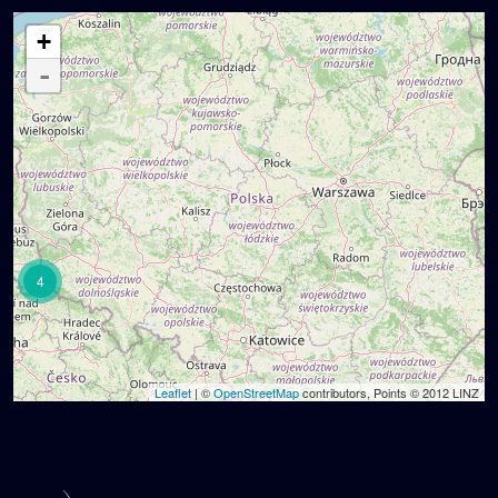
+
-
4
Leaflet
| ©
OpenStreetMap
contributors, Points © 2012 LINZ