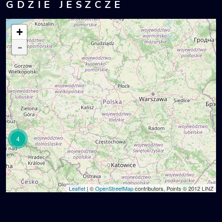
GDZIE JESZCZE
+
-
4
Leaflet
| ©
OpenStreetMap
contributors, Points © 2012 LINZ