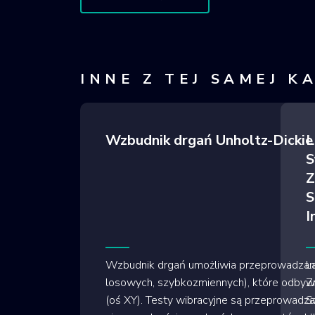
INNE Z TEJ SAMEJ K
Wzbudnik drgań Unholtz-Dick
L
S
Z
S
I
Wzbudnik drgań umożliwia przeprowadzanie
L
losowych, szybkozmiennych), które odbywaj
Z
(oś XY). Testy wibracyjne są przeprowadza
Sz