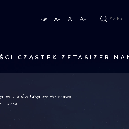
Wpisz
wyszukiwaną
frazę
ŚCI CZĄSTEK ZETASIZER NA
synów, Grabów, Ursynów, Warszawa,
, Polska