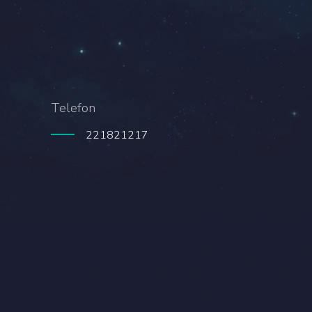
Telefon
221821217