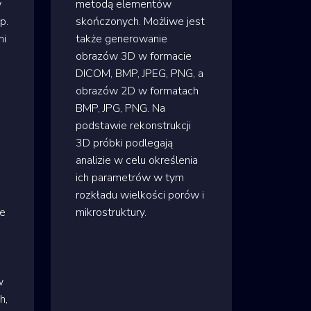
w
metodą elementów
p.
skończonych. Możliwe jest
mi
także generowanie
obrazów 3D w formacie
DICOM, BMP, JPEG, PNG, a
obrazów 2D w formatach
BMP, JPG, PNG. Na
podstawie rekonstrukcji
3D próbki podlegają
analizie w celu określenia
ich parametrów w tym
rozkładu wielkości porów i
re
mikrostruktury.
w
h,