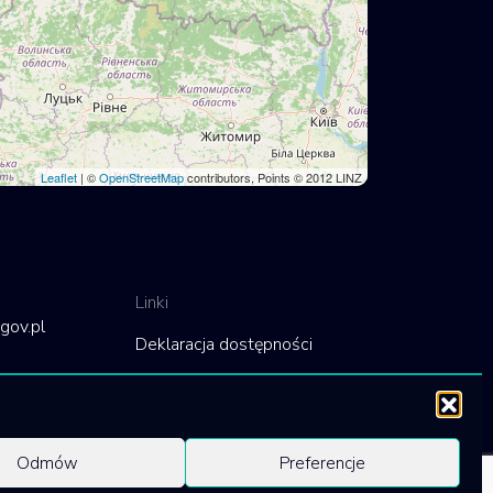
Leaflet
| ©
OpenStreetMap
contributors, Points © 2012 LINZ
Linki
gov.pl
Deklaracja dostępności
Polityka cookies
Odmów
Preferencje