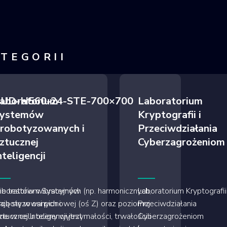
ATEGORII
ie UD-H560-24-STE-700×700
aboratorium
Laboratorium
ystemów
Kryptografii i
robotyzowanych i
Przeciwdziałania
ztucznej
Cyberzagrożeniom
nteligencji
 testów wibracyjnych (np. harmonicznych,
aboratorium Systemów
Laboratorium Kryptografii 
ą się w osi pionowej (oś Z) oraz poziomej
robotyzowanych i
Przeciwdziałania
ne w celu oceny wytrzymałości, trwałości i
tucznej Inteligencji jest
Cyberzagrożeniom