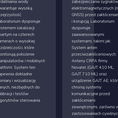
zdatniania wody
zabezpieczania sygnałó
warantuje wysoką
elektromagnetycznych (n
rzejrzystość.
GNSS) przed zakłócenia
aboratorium dysponuje
i korupcją. Laboratorium
ystemem lokalizacji
dysponuje
partym na czterech
zaawansowanymi
amerach o wysokiej
systemami, takimi jak:
ozdzielczości, które
System anten
onitorują położenie
przeciwzakłóceniowych:
anipulatorów i mobilnych
Anteny CRPA firmy
latform. System ten
Novatel (GAJT 410 ML,
apewnia dokładne
GAJT 710 ML) oraz
omiary i wizualizację
urządzenie GAJT AE, któ
anych, niezbędnych do
chronią systemy
libracji i testów
komunikacyjne przed
lgorytmów sterowania.
zakłóceniami
zewnętrznymi, zarówno 
zastosowaniach cywilnyc