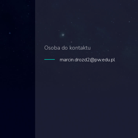
Osoba do kontaktu
marcin.drozd2@pw.edu.pl