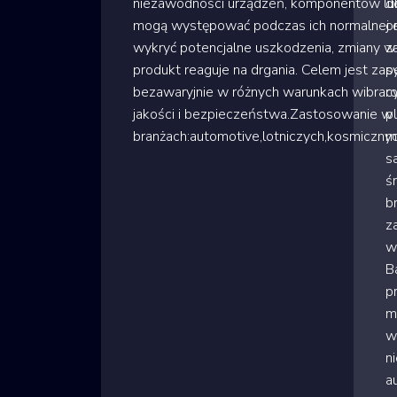
niezawodności urządzeń, komponentów lub 
d
mogą występować podczas ich normalnej ek
o
wykryć potencjalne uszkodzenia, zmiany w
z
produkt reaguje na drgania. Celem jest zap
s
bezawaryjnie w różnych warunkach wibracy
r
jakości i bezpieczeństwa.Zastosowanie w
p
branżach:automotive,lotniczych,kosmiczn
m
s
ś
b
z
w
B
p
m
w
n
a