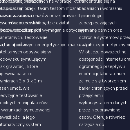
konstrukcji narażonych na wibracje, które
edykowane badaniom
koncentruje się na
sploatacji. Dzięki takim testom można
raz wdrożeniom
badaniach i wdrażaniu
 zachowaniu materiałów oraz sprawdzić, jak
aawansowanych
technologii
ewnienie, że produkt będzie działał
ystemów sterowania
zabezpieczających
jnych, a także spełni wymagania dotyczące
obotów satelitarnych i
wymianę danych oraz
lanetarnych. Testowanie
ochronie systemów prze
ych,transportowych,energetycznych,naukowych.
anipulatorów
atakami cybernetycznymi
atelitarnych odbywa się w
W obliczu powszechnej
rodowisku symulującym
dostępności internetu or
rak grawitacji, które
ogromnego przepływu
apewnia basen o
informacji, laboratorium
ymiarach 3 x 3 x 3 m.
zajmuje się tworzeniem
asen umożliwia
barier chroniących przed
recyzyjne testowanie
przejęciem i
obilnych manipulatorów
wykorzystaniem danych
 warunkach symulowanej
przez nieuprawnione
ieważkości, a jego
osoby. Oferuje również
utomatyczny system
narzędzia do