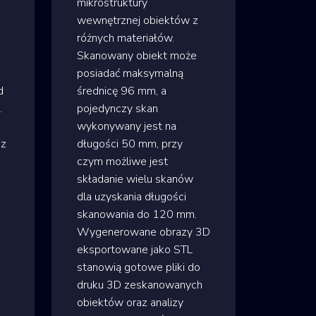
mikrostruktury
wewnętrznej obiektów z
różnych materiałów.
Skanowany obiekt może
posiadać maksymalną
d
średnicę 96 mm, a
.
pojedynczy skan
wykonywany jest na
az
długości 50 mm, przy
czym możliwe jest
składanie wielu skanów
dla uzyskania długości
skanowania do 120 mm.
Wygenerowane obrazy 3D
eksportowane jako STL
stanowią gotowe pliki do
druku 3D zeskanowanych
obiektów oraz analizy