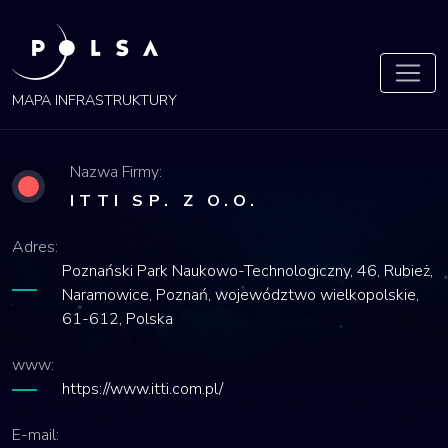
POLSA
MAPA
MAPA INFRASTRUKTURY
Nazwa Firmy:
ITTI SP. Z O.O.
Adres:
Poznański Park Naukowo-Technologiczny, 46, Rubież,
Naramowice, Poznań, województwo wielkopolskie,
61-612, Polska
www:
https://www.itti.com.pl/
E-mail: