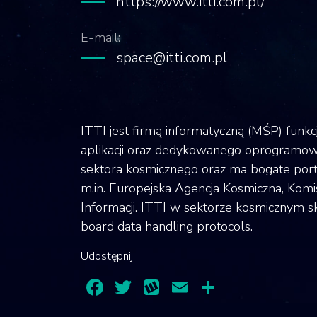
https://www.itti.com.pl/
E-mail:
space@itti.com.pl
ITTI jest firmą informatyczną (MŚP) funkc
aplikacji oraz dedykowanego oprogramowa
sektora kosmicznego oraz ma bogate portf
m.in. Europejska Agencja Kosmiczna, Komi
Informacji. ITTI w sektorze kosmicznym 
board data handling protocols.
Udostępnij:
Facebook
Twitter
Wykop
Email
Share