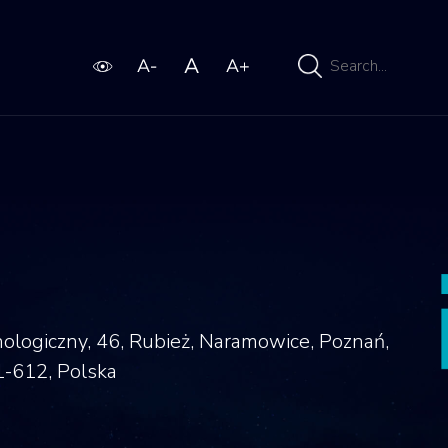
Wpisz
wyszukiwaną
frazę
logiczny, 46, Rubież, Naramowice, Poznań,
-612, Polska