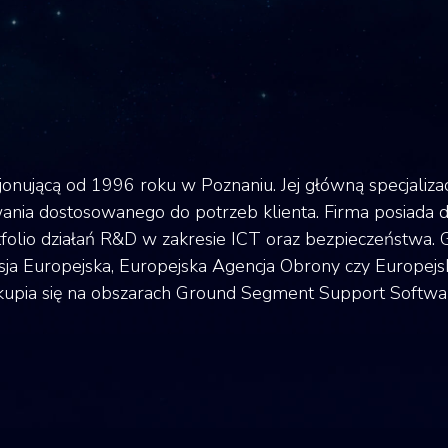
jonującą od 1996 roku w Poznaniu. Jej główną specjalizac
nia dostosowanego do potrzeb klienta. Firma posiada d
olio działań R&D w zakresie ICT oraz bezpieczeństwa. G
sja Europejska, Europejska Agencja Obrony czy Europejsk
skupia się na obszarach Ground Segment Support Softwa