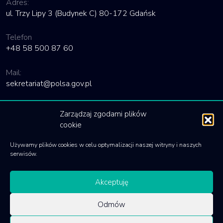
Adres:
ul. Trzy Lipy 3 (Budynek C) 80-172 Gdańsk
Telefon
+48 58 500 87 60
Mail:
sekretariat@polsa.gov.pl
Linki
Zarządzaj zgodami plików
cookie
Deklaracja dostępności
Używamy plików cookies w celu optymalizacji naszej witryny i naszych
Polityka cookies
serwisów.
Akceptuję
Odmów
© 2020 Polska Agencja Kosmiczna