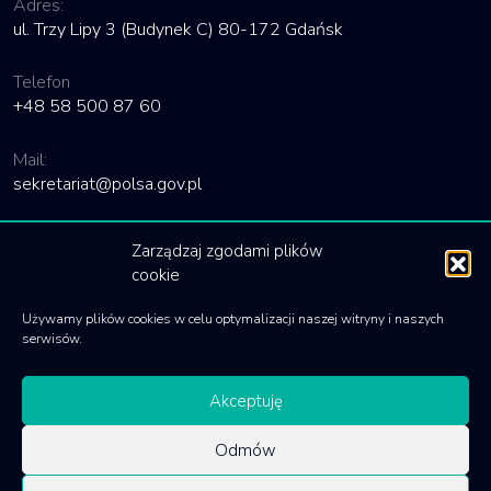
Adres:
ul. Trzy Lipy 3 (Budynek C) 80-172 Gdańsk
Telefon
+48 58 500 87 60
Mail:
sekretariat@polsa.gov.pl
Linki
Zarządzaj zgodami plików
cookie
Deklaracja dostępności
Używamy plików cookies w celu optymalizacji naszej witryny i naszych
Polityka cookies
serwisów.
Akceptuję
Odmów
© 2020 Polska Agencja Kosmiczna