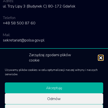
Adres:
ul. Trzy Lipy 3 (Budynek C) 80-172 Gdańsk
Telefon
+48 58 500 87 60
Mail:
sekretariat@polsa.gov.pl
Linki
Zarządzaj zgodami plików
cookie
Deklaracja dostępności
Używamy plików cookies w celu optymalizacji naszej witryny i naszych
Polityka cookies
serwisów.
Akceptuję
Odmów
© 2020 Polska Agencja Kosmiczna