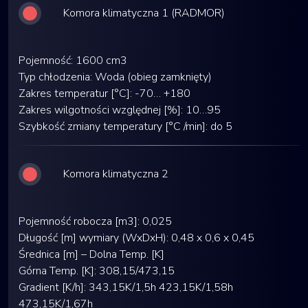
Komora klimatyczna 1 (RADMOR)
Pojemność: 1600 cm3
Typ chłodzenia: Woda (obieg zamknięty)
Zakres temperatur [°C]: -70… +180
Zakres wilgotności względnej [%]: 10…95
Szybkość zmiany temperatury [°C /min]: do 5
Komora klimatyczna 2
Pojemność robocza [m3]: 0,025
Długość [m] wymiary (WxDxH): 0,48 x 0,6 x 0,45
Średnica [m] – Dolna Temp. [K]
Górna Temp. [K]: 308,15/473,15
Gradient [K/h]: 343,15K/1,5h 423,15K/1,58h
473,15K/1,67h