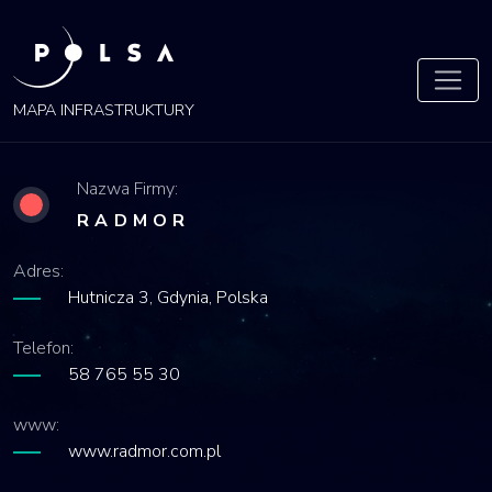
POLSA
MAPA
MAPA INFRASTRUKTURY
Nazwa Firmy:
RADMOR
Adres:
Hutnicza 3, Gdynia, Polska
Telefon:
58 765 55 30
www:
www.radmor.com.pl