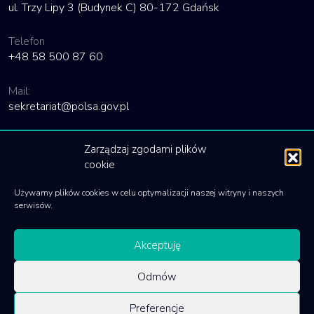
ul. Trzy Lipy 3 (Budynek C) 80-172 Gdańsk
Telefon
+48 58 500 87 60
Mail:
sekretariat@polsa.gov.pl
Linki
Zarządzaj zgodami plików
cookie
Deklaracja dostępności
Używamy plików cookies w celu optymalizacji naszej witryny i naszych
Polityka cookies
serwisów.
Akceptuję
Odmów
© 2020 Polska Agencja Kosmiczna
Preferencje