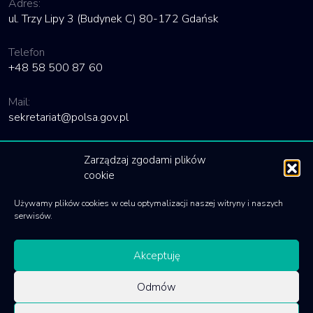
Adres:
ul. Trzy Lipy 3 (Budynek C) 80-172 Gdańsk
Telefon
+48 58 500 87 60
Mail:
sekretariat@polsa.gov.pl
Linki
Zarządzaj zgodami plików
cookie
Deklaracja dostępności
Używamy plików cookies w celu optymalizacji naszej witryny i naszych
Polityka cookies
serwisów.
Akceptuję
Odmów
© 2020 Polska Agencja Kosmiczna