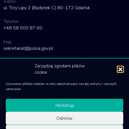
Adres:
ul. Trzy Lipy 3 (Budynek C) 80-172 Gdańsk
Telefon
+48 58 500 87 60
Mail:
sekretariat@polsa.gov.pl
Linki
Zarządzaj zgodami plików
cookie
Deklaracja dostępności
Używamy plików cookies w celu optymalizacji naszej witryny i naszych
Polityka cookies
serwisów.
Akceptuję
Odmów
© 2020 Polska Agencja Kosmiczna