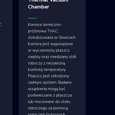
Chamber
C
Komora termiczno-
próżniowa TVAC,
zlokalizowana w Gliwicach.
Komora jest wyposażona
w wyczerniony płaszcz
cieplny oraz miedziany stół
roboczy z niezależną
kontrolą temperatury.
Płaszcz jest chłodzony
ciekłym azotem. Badane
urządzenia mogą być
podwieszane z płaszcza
lub mocowane do stołu
roboczego za pomocą
połączeń śrubowych.