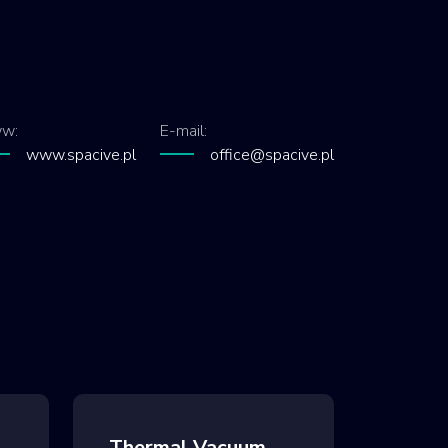
w:
E-mail:
www.spacive.pl
office@spacive.pl
Thermal Vacuum