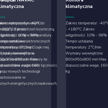
limatyczna
klimatyczna
eniem wykorzystywanym do
akres temperatur: -40°C
Zakres temperatur: -40°
lujących przestrzeń kosmiczną,
 +180°C Zakres
- +180°C Zakres
(próżnię) i skrajne temperatury.
ilgotności: 10% - 98%
wilgotności: 10% - 98%
 komponentów elektronicznych
empo ustalania
Tempo ustalania
zeni kosmicznej. Dzięki niej
emperatury: 2°C/min
temperatury: 2°C/min
ość tych elementów w
ymiary wewnętrzne:
Wymiary wewnętrzne:
ujące na orbitach. Komory te
00x950x800 mm Max
800x950x800 mm Max
d satelitami, systemami łączności,
opuszczalna waga: 160
dopuszczalna waga: 160
woju nowych technologii
g
kg
Zastosowanie w
icznych,energetycznych,naukowych.