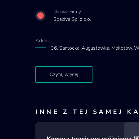
Nazwa Firmy:
Spacive Sp. z o.o.
Adres:
36, Santocka, Augustówka, Mokotów, Wa
Czytaj więcej
INNE Z TEJ SAMEJ K
Komora termiczno próżniowa 
K