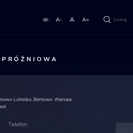
Wpisz
wyszukiwaną
frazę
-PRÓŻNIOWA
Bemowo-Lotnisko, Bemowo, Warsaw,
and
Telefon