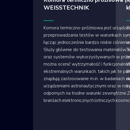
WEISSTECHNIK
k
Komora termiczno-próżniowa jest urządz
Z
przeprowadzania testów w warunkach symu
-
łącząc jednocześnie bardzo niskie ciśnienie 
w
Służy głównie do testowania materiałów,
T
oraz systemów wykorzystywanych w przestr
t
można ocenić wytrzymałość i funkcjonaln
W
ekstremalnych warunkach, takich jak te pan
8
znajdują zastosowanie m.in. w badaniach na
d
urządzeniami astronautycznymi oraz w roz
k
odpornych na trudne warunki zewnętrzne.
branżach:elektronicznych,lotniczych,kosm