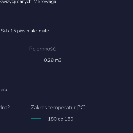
kwizycji danych, Mikrowaga
D-Sub 15 pins male-male
Pojemność:
0,28 m3
iera
dna?:
Zakres temperatur [°C]:
-180 do 150