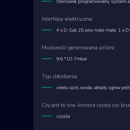
Sterownik programowalny, system a
Interfejsy elektryczne:
4 x D-Sub 25 pins male-male, 1 x 
Możliwość generowania próżni:
9.6 *10-7mbar
Typ chłodzenia:
ciekły azot, woda, układy ogniw pelt
Czy jest to tzw. komora czysta czy bru
czysta