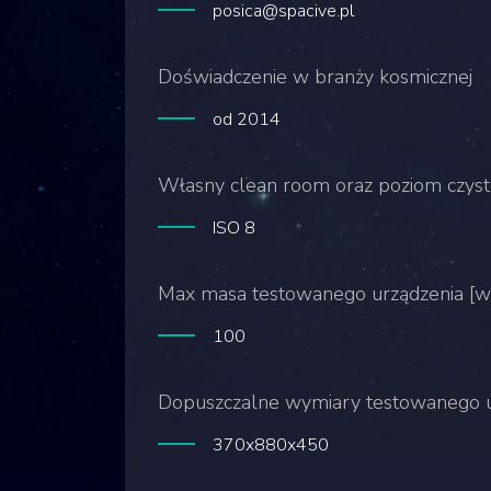
posica@spacive.pl
Doświadczenie w branży kosmicznej
od 2014
Własny clean room oraz poziom czyst
ISO 8
Max masa testowanego urządzenia [w 
100
Dopuszczalne wymiary testowanego 
370x880x450