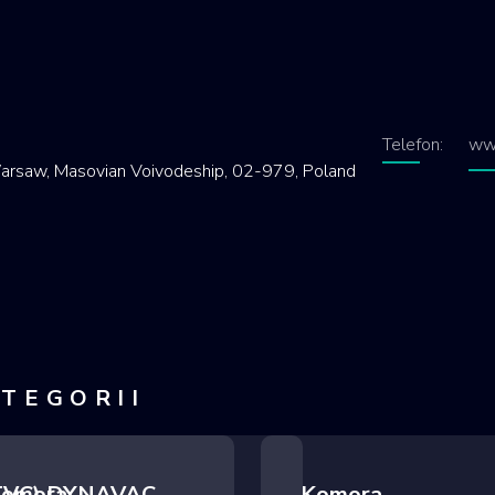
Telefon:
ww
rsaw, Masovian Voivodeship, 02-979, Poland
ATEGORII
(TVC) DYNAVAC
omora
Komora