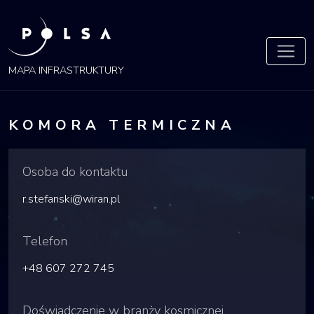
POLSA
MAPA
MAPA INFRASTRUKTURY
KOMORA TERMICZNA
Osoba do kontaktu
r.stefanski@wiran.pl
Telefon
+48 607 272 745
Doświadczenie w branży kosmicznej